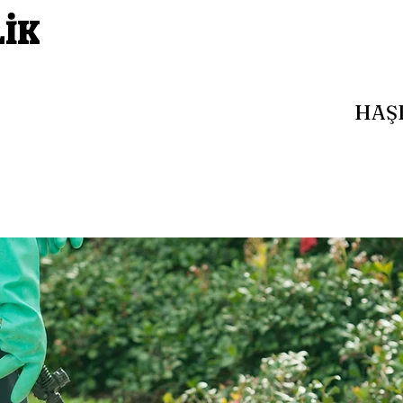
LİK
HAŞ