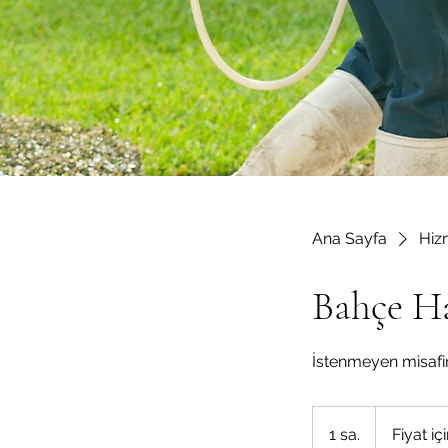
Ana Sayfa
Hizm
Bahçe H
İstenmeyen misafirl
Fiyat
için
1 sa.
1
Fiyat iç
arayın