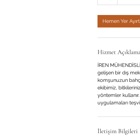
s
a
Hemen Yer Ayırt
Hizmet Açıklama
İREN MÜHENDİSLİK, 
gelişen bir dış me
komşunuzun bahçesi
ekibimiz, bitkileri
yöntemler kullanır.
uygulamaları teşvi
İletişim Bilgileri